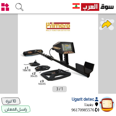
3
/
1
Ugarit detec
10 ليرة
بعبدا
راسل المعلن
96170985576