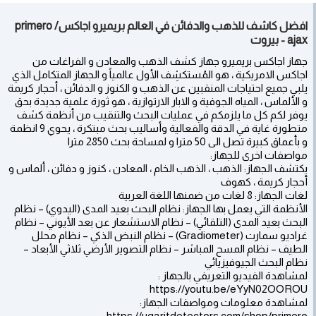
افضل كاشف للذهب والدفائن في العالم بريميرو اجاكس/ primero
ajax - بيروت
جهاز اجاكس بريميرو جهاز كشف الذهب والمعادن و الفراغات من
اجاكس الامريكية ، هو المُستكشِف الأول عالمياً و الجهاز المتكامل الذي
يلبي جميع احتياجات المنقبين عن الذهب و الكنوز و الدفائن ، أحجار كريمة
و الألماس ، المياه الجوفية و الابار الارتوازية ، هو ثورة علمية جديدة بحق
يوفر لكم كل ما يلزمكم في عمليات البحث والتنقيب من أنظمة كشف
متطورة غاية في الدقة والفعالية وأساليب بحث مبتكرة ، يحوي 9 انظمة
و بأعماق كبيرة تصل الى 50 مترا و لمساحة بحث 2850 مترا
مواصفات اخرى للجهاز:
يكتشف الجهاز: الذهب ، الذهب الخام ، المعادن ، كنوز و دفائن ، ألماس و
أحجار كريمة ، كهوف
لغات الجهاز: 8 لغات من ضمنها اللغة العربية
الأنظمة التي يعمل بها الجهاز: نظام البحث بعيد المدى (اليدوي) – نظام
البحث بعيد المدى (التلقائي) – نظام الاستشعار عن بعد الأيوني – نظام
غراديو سمارت (Gradiometer) – نظام النبض الذكي – نظام محلل
الطيف – نظام المسح المباشر – نظام التصوير الأرضي ثلاثي الأبعاد –
نظام البحث الجيوفيزيائي
لمشاهدة الفيديو التعريفي بالجهاز :
https://youtu.be/eYyN02OOROU
لمشاهدة معلومات ومواصفات الجهاز:
https://ugaritdetectors.com/shop/primero