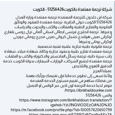
شركة ترجمة معتمدة بالكويت51256426 - الكويت
شركة ابن خلدون للترجمة المعتمدة ترجمة معتمدة وزارة العدل
51256426 الكويت حولي الجابرية. ترجمة معتمدة للعقود والوثائق
القانونية والتقارير الطبية والمقالات والكتب والبحوث والدراسات
وغيرها.. ترجمة انجليزي فرنسي ايطالي اسباني ألماني تركي روسي بلغاري
أوكراني صيني هولندي تشيكي كرواتي صربي مجري روماني جورجي
اوكراني يوناني وغيرها.
ترجمة قانونية طبية تجارية علمية تقنية تخصصية.
ترجمة معتمدة تقارير طبية وعقود تجارية وكالة، شهادة ميلاد، شهادة
راتب سيرة ذاتية، ترجمة رسائل الماجستير والدكتوراه والكتب و الملفات،
ترجمة معتمدة لجميع الشركات، الوزارات، السفارات بدولة الكويت، خدمة
التدقيق اللغوي والتلخيص
عميلنا العزيز
ولأننا نسعى إلى تطوير خدماتنا فإن تقييمك ورأيك يهمنا.
من فضلك ساهم في تقييم مستوى الخدمة المقدمة
تتوفر لدينا خدمة الترجمة اون لاين عبر الواتس او الايميل
https://ibnkhaldounkw.com/
واتس: 51256426
https://www.instagram.com/ibnkhaldoun.translation/?
igshid=YzU1NGVlODEzOA%3D%3D
https://m.facebook.com/profile.php/?id=100057620650799
https://maps.app.goo.gl/5TPRZzBDxq9gAEx7A