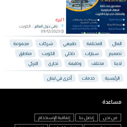
1 ليرة
، الكويت
باقي دول العالم
09/12/2023
المال
المختلفة
طبيعي
شركات
مجموعة
تصميم
سيارات
داخلي
الكويت
مناطق
لدينا
مختلف
وظيفة
تجاري
التركي
الرئيسية
خدمات
أخرى في لبنان
مساعدة
من نحن
إتصل بنا
إتفاقية الإستخدام